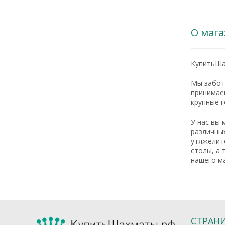
О мага
КупитьШа
Мы заботи
принимаем
крупные г
У нас вы 
различных
утяжелите
столы, а 
нашего ма
СТРАН