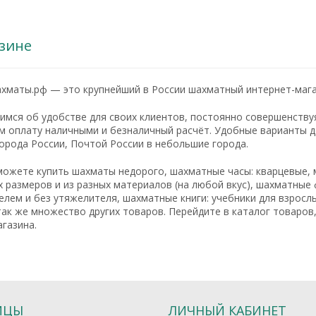
зине
хматы.рф — это крупнейший в России шахматный интернет-мага
мся об удобстве для своих клиентов, постоянно совершенствуя
 оплату наличными и безналичный расчёт. Удобные варианты до
орода России, Почтой России в небольшие города.
можете купить шахматы недорого, шахматные часы: кварцевые, 
 размеров и из разных материалов (на любой вкус), шахматные 
лем и без утяжелителя, шахматные книги: учебники для взрос
так же множество других товаров. Перейдите в каталог товаро
газина.
ИЦЫ
ЛИЧНЫЙ КАБИНЕТ