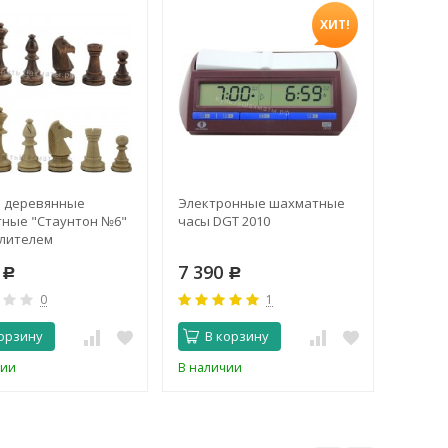
ХИТ!
 деревянные
Электронные шахматные
Шахма
ные "Стаунтон №6"
часы DGT 2010
гроссм
елителем
("Турн
с доск
9
7 390
1 49
Р
Р
0
1
орзину
В корзину
В 
чии
В наличии
В нали