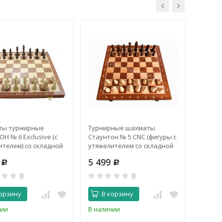
ы турнирные
Турнирные шахматы
Сыграй
Н № 6 Exclusive (c
Стаунтон № 5 CNC (фигуры с
(мини-к
ителем) со складной
утяжелителем со складной
нной доской с доп
доской)
0
5 499
349
 (Польша, Wegiel)
Р
Р
0
0
орзину
В корзину
В 
чии
В наличии
В нали