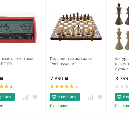
онные шахматные
Подарочные шахматы
Фигуры
T 3000
"Аmbassador"
шахмат
с утяж
7 890
3 79
Р
Р
2
6
орзину
В корзину
В к
ии
В наличии
В нали