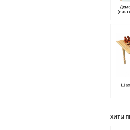
Дем
(наст
Шах
ХИТЫ 