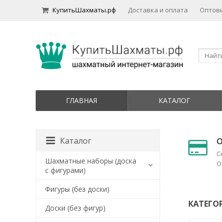
КупитьШахматы.рф
Доставка и оплата
Оптов
ГЛАВНАЯ
КАТАЛОГ
Каталог
О
С
Шахматные наборы (доска
О
с фигурами)
Фигуры (без доски)
КАТЕГО
Доски (без фигур)