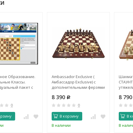
КИ
ное Образование.
Ambassador Exclusive (
Шахмат
ьные Классы.
Амбассадор Exclusive) с
СТАУНТО
уальный пакет с
дополнительными ферзями
утяжел
чным доступом
(Польша, Wegiel)
деревя
8 390
8 79
Р
ферзями
0
0
орзину
В корзину
В к
ии
В наличии
В нали