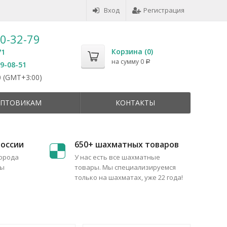
Вход
Регистрация
50-32-79
Корзина (
0
)
71
на сумму
0
Р
59-08-51
 (GMT+3:00)
ПТОВИКАМ
КОНТАКТЫ
России
650+ шахматных товаров
города
У нас есть все шахматные
бы
товары. Мы специализируемся
только на шахматах, уже 22 года!