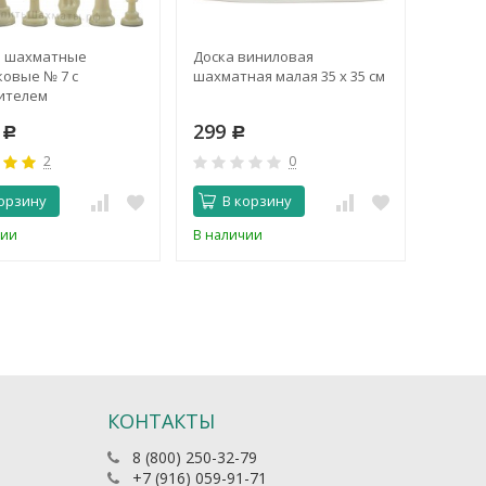
 шахматные
Доска виниловая
Элект
ковые № 7 с
шахматная малая 35 x 35 см
часы D
ителем
9
299
2 49
Р
Р
2
0
орзину
В корзину
В 
чии
В наличии
В нали
КОНТАКТЫ
8 (800) 250-32-79
+7 (916) 059-91-71