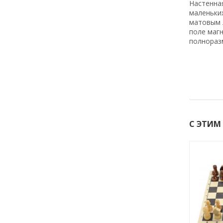
Настенная
маленьки
матовым 
поле маг
полнораз
С ЭТИМ