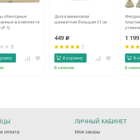
ы обиходные
Доска виниловая
Фигуры
анные в комплекте
шахматная большая 51 см
пласти
 (Р-1)
утяжел
449
1 19
Р
0
1
орзину
В корзину
В к
ии
В наличии
В нали
ИЦЫ
ЛИЧНЫЙ КАБИНЕТ
 и оплата
Мои заказы