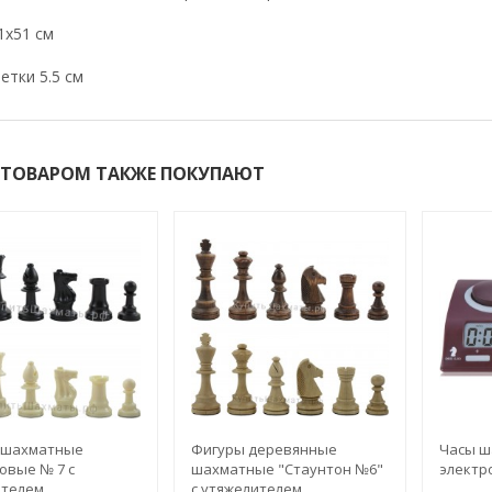
1х51 см
етки 5.5 см
 ТОВАРОМ ТАКЖЕ ПОКУПАЮТ
 шахматные
Фигуры деревянные
Часы ш
овые № 7 с
шахматные "Стаунтон №6"
электр
ителем
с утяжелителем