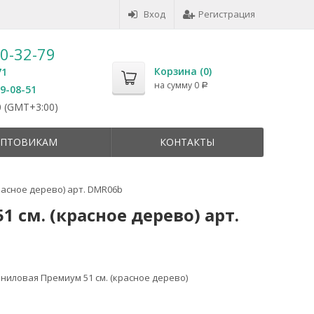
Вход
Регистрация
50-32-79
Корзина (
0
)
71
на сумму
0
Р
59-08-51
 (GMT+3:00)
ПТОВИКАМ
КОНТАКТЫ
асное дерево) арт. DMR06b
см. (красное дерево) арт.
ниловая Премиум 51 см. (красное дерево)