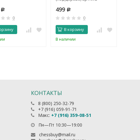
QP56W
9
499
499
Р
Р
0
0
орзину
В корзину
В 
чии
В наличии
В нали
КОНТАКТЫ
8 (800) 250-32-79
+7 (916) 059-91-71
Макс:
+7 (916) 359-08-51
Пн—Пт 10:30—19:00
chessbuy@mail.ru