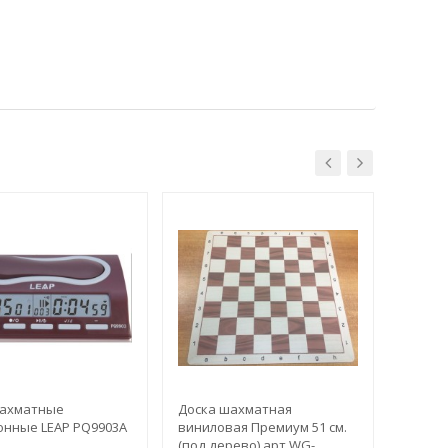
ахматные
Доска шахматная
Доска
онные LEAP PQ9903A
виниловая Премиум 51 см.
винило
(под дерево) арт.WG-
(орех)