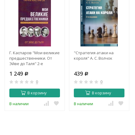
Г. Каспаров "Мои великие
"Стратегия атаки на
предшественники. От
короля" А. С. Волчок
Эйве до Таля" 2-е
издание. ДОПОЛНЕННОЕ
1 249
439
И ПЕРЕРАБОТАННОЕ
Р
Р
0
0
В корзину
В корзину
В наличии
В наличии