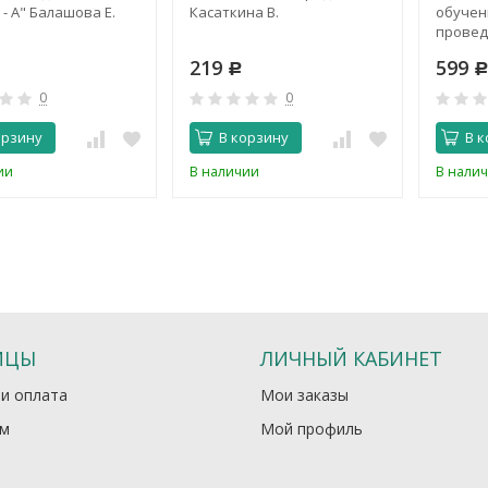
 - А" Балашова Е.
Касаткина В.
обучен
провед
Абрамов
219
599
Р
0
0
орзину
В корзину
В к
ии
В наличии
В нали
ИЦЫ
ЛИЧНЫЙ КАБИНЕТ
 и оплата
Мои заказы
м
Мой профиль