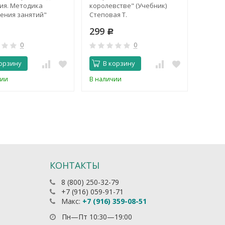
ия. Методика
королевстве" (Учебник)
1. Уче
ения занятий"
Степовая Т.
младш
 С., Барский В.
Барски
299
499
Р
Р
0
0
орзину
В корзину
В 
чии
В наличии
В нали
КОНТАКТЫ
8 (800) 250-32-79
+7 (916) 059-91-71
Макс:
+7 (916) 359-08-51
Пн—Пт 10:30—19:00