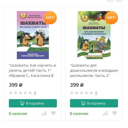
ХИТ!
ХИТ!
"Шахматы. Как научить и
"Шахматы для
увлечь детей! Часть 1"
дошкольников и младших
Абрамов С., Касаткина В.
школьников. Часть 2"
Абрамов С., Касаткина В.
399
399
Р
(учебник + рабочая
Р
тетрадь)
0
0
В корзину
В корзину
В наличии
В наличии