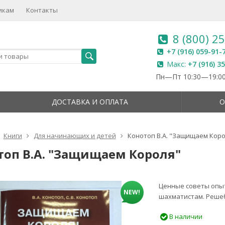
икам
Контакты
8 (800) 2
+7 (916) 059-91-
Макс:
+7 (916) 3
Пн—Пт 10:30—19:00
ДОСТАВКА И ОПЛАТА
О
Книги
Для начинающих и детей
Конотоп В.А. "Защищаем Коро
топ В.А. "Защищаем Короля"
Ценные советы опы
NEW!
шахматистам. Решеб
В наличии