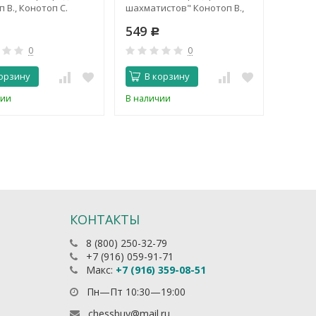
 В., Конотоп С.
шахматистов" Конотоп В.,
Коното
Конотоп С.
549
699
Р
Р
0
0
орзину
В корзину
В 
чии
В наличии
В нали
КОНТАКТЫ
8 (800) 250-32-79
+7 (916) 059-91-71
Макс:
+7 (916) 359-08-51
Пн—Пт 10:30—19:00
chessbuy@mail.ru