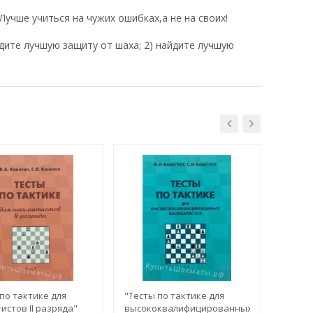
чше учиться на чужих ошибках,а не на своих!
йдите лучшую защиту от шаха; 2) найдите лучшую
по тактике для
"Тесты по тактике для
"Тесты
стов II разряда"
высококвалифицированных
шахмат