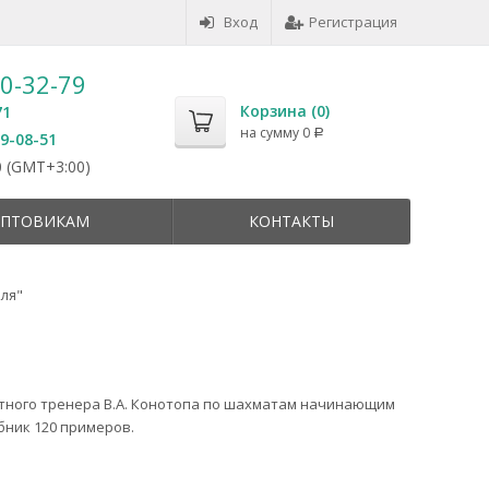
Вход
Регистрация
50-32-79
Корзина (
0
)
71
на сумму
0
Р
59-08-51
 (GMT+3:00)
ПТОВИКАМ
КОНТАКТЫ
ля"
тного тренера В.А. Конотопа по шахматам начинающим
ник 120 примеров.