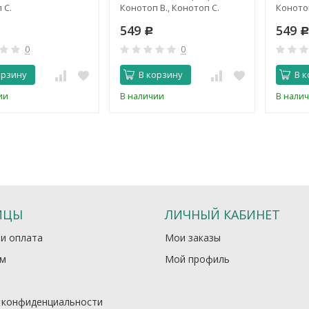
 С.
Конотоп В., Конотоп С.
Конотоп
549
549
Р
0
0
орзину
В корзину
В к
ии
В наличии
В нали
ИЦЫ
ЛИЧНЫЙ КАБИНЕТ
 и оплата
Мои заказы
м
Мой профиль
 конфиденциальности