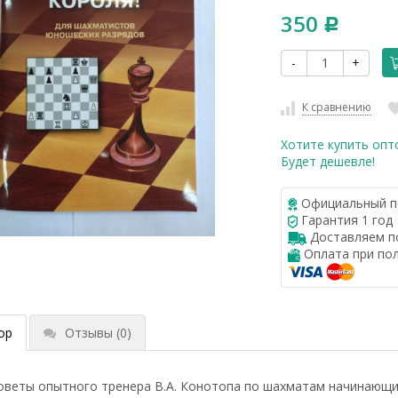
350
Р
-
+
К сравнению
Хотите купить опт
Будет дешевле!
Официальный п
Гарантия 1 год
Доставляем по
Оплата при по
ор
Отзывы
(0)
оветы опытного тренера В.А. Конотопа по шахматам начинающ