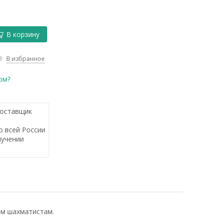
В корзину
В избранное
ом?
оставщик
 всей России
лучении
им шахматистам.