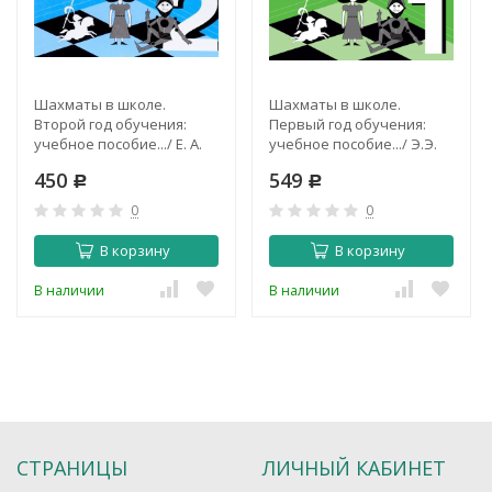
Шахматы в школе.
Шахматы в школе.
Второй год обучения:
Первый год обучения:
учебное пособие.../ Е. А.
учебное пособие.../ Э.Э.
Прудникова, Е. И. Волкова
Уманская, Е.И. Волкова,
450
549
Р
Е.А. Прудникова
Р
0
0
В корзину
В корзину
В наличии
В наличии
СТРАНИЦЫ
ЛИЧНЫЙ КАБИНЕТ