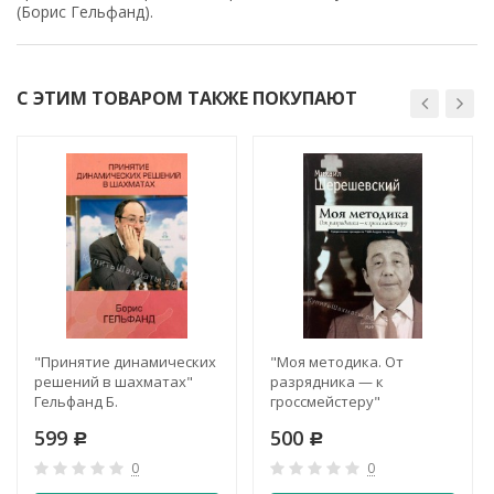
(Борис Гельфанд).
С ЭТИМ ТОВАРОМ ТАКЖЕ ПОКУПАЮТ
"Принятие динамических
"Моя методика. От
решений в шахматах"
разрядника — к
Гельфанд Б.
гроссмейстеру"
Шерешевский М.
599
500
Р
Р
0
0