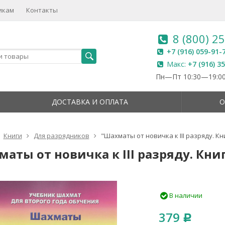
икам
Контакты
8 (800) 2
+7 (916) 059-91-
Макс:
+7 (916) 3
Пн—Пт 10:30—19:00
ДОСТАВКА И ОПЛАТА
О
Книги
Для разрядников
"Шахматы от новичка к III разряду. Кни
аты от новичка к III разряду. Книг
В наличии
379
Р