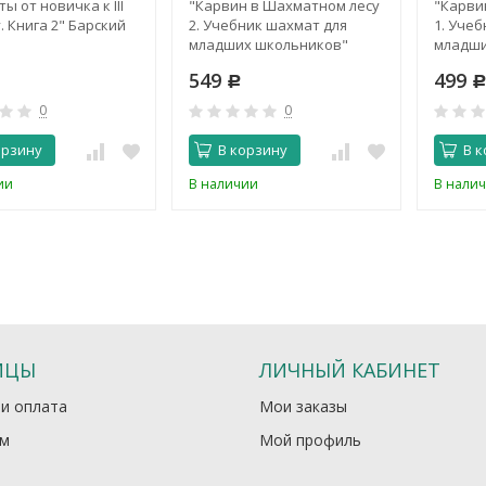
ы от новичка к III
"Карвин в Шахматном лесу
"Карви
. Книга 2" Барский
2. Учебник шахмат для
1. Уче
младших школьников"
младши
Барский В.
Барский
549
499
Р
0
0
орзину
В корзину
В к
ии
В наличии
В нали
ИЦЫ
ЛИЧНЫЙ КАБИНЕТ
 и оплата
Мои заказы
м
Мой профиль