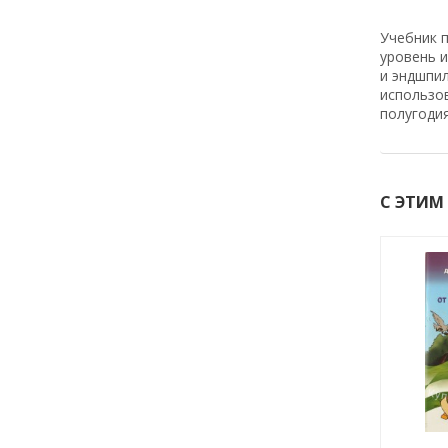
Учебник 
уровень и
и эндшпи
использо
полугодия
С ЭТИМ