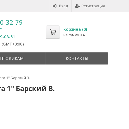
Вход
Регистрация
50-32-79
Корзина (
0
)
71
на сумму
0
Р
59-08-51
 (GMT+3:00)
ПТОВИКАМ
КОНТАКТЫ
га 1" Барский В.
а 1" Барский В.