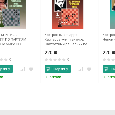
 БЕРЕГИСЬ!
Костров В. В. "Гарри
Костров
ИК ПО ПАРТИЯМ
Каспаров учит тактике.
Непомн
НА МИРА ПО
Шахматный решебник по
ТАМ
партиям чемпиона мира. 1
220
220
часть"
Р
0
0
орзину
В корзину
В к
ии
В наличии
В нали