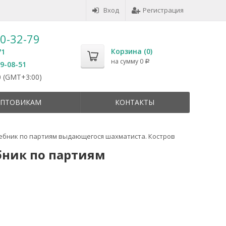
Вход
Регистрация
50-32-79
Корзина (
0
)
71
на сумму
0
Р
59-08-51
 (GMT+3:00)
ПТОВИКАМ
КОНТАКТЫ
ебник по партиям выдающегося шахматиста. Костров
бник по партиям