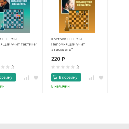
 В. В. "Ян
Костров В. В. "Ян
Костро
ящий учит тактике"
Непомнящий учит
Каспар
атаковать"
Шахма
партия
220
220
Р
Р
часть"
0
0
орзину
В корзину
В 
чии
В наличии
В нали