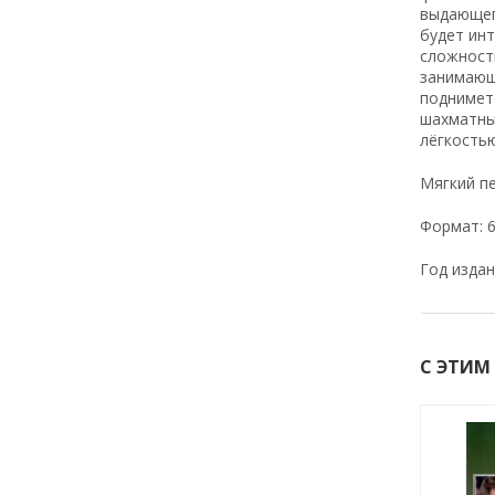
выдающего
будет инт
сложности
занимающ
поднимет
шахматным
лёгкость
Мягкий пе
Формат: 6
Год издани
С ЭТИМ