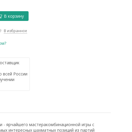
В корзину
В избранное
ом?
оставщик
 всей России
лучении
жи - ярчайшего мастеракомбинационной игры с
мых интересных шахматных позиций из партий