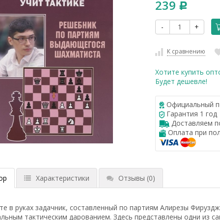
239
Р
-
+
К сравнению
Хотите купить опт
Будет дешевле!
Официальный п
Гарантия 1 год
Доставляем по
Оплата при по
ор
Характеристики
Отзывы
(0)
е в руках задачник, составленный по партиям Алирезы Фирузд
льным тактическим дарованием. Здесь представлены одни из са