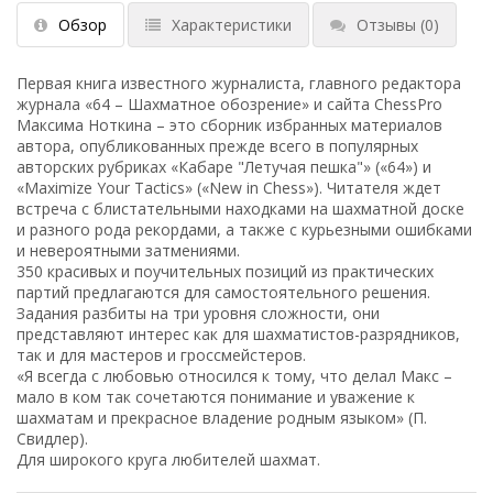
Обзор
Характеристики
Отзывы
(0)
Первая книга известного журналиста, главного редактора
журнала «64 – Шахматное обозрение» и сайта ChessPro
Максима Ноткина – это сборник избранных материалов
автора, опубликованных прежде всего в популярных
авторских рубриках «Кабаре "Летучая пешка"» («64») и
«Maximize Your Tactics» («New in Chess»). Читателя ждет
встреча с блистательными находками на шахматной доске
и разного рода рекордами, а также с курьезными ошибками
и невероятными затмениями.
350 красивых и поучительных позиций из практических
партий предлагаются для самостоятельного решения.
Задания разбиты на три уровня сложности, они
представляют интерес как для шахматистов-разрядников,
так и для мастеров и гроссмейстеров.
«Я всегда с любовью относился к тому, что делал Макс –
мало в ком так сочетаются понимание и уважение к
шахматам и прекрасное владение родным языком» (П.
Свидлер).
Для широкого круга любителей шахмат.