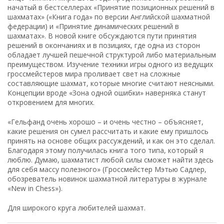
начатый в бестселлерах «Принятие позиционных решений в
шахматах» («Книга года» по версии Английской шахматной
федерации) и «Принятие динамических решений в
шахматах». В новой книге обсуждаются пути принятия
решений в окончаниях и в позициях, где одна из сторон
обладает лучшей пешечной структурой либо материальным
преимуществом. Изучение техники игры одного из ведущих
гроссмейстеров мира проливает свет на сложные
составляющие шахмат, которые многие считают неясными.
Концепции вроде «Зона одной ошибки» наверняка станут
откровением для многих.
«Гельфанд очень хорошо – и очень честно – объясняет,
какие решения он сумел рассчитать и какие ему пришлось
принять на основе общих рассуждений, и как он это сделал.
Благодаря этому получилась книга того типа, который я
люблю. Думаю, шахматист любой силы сможет найти здесь
для себя массу полезного» (Гроссмейстер Мэтью Садлер,
обозреватель новинок шахматной литературы в журнале
«New in Chess»).
Для широкого круга любителей шахмат.