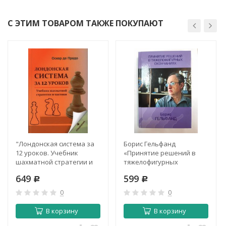
С ЭТИМ ТОВАРОМ ТАКЖЕ ПОКУПАЮТ
"Лондонская система за
Борис Гельфанд
12 уроков. Учебник
«Принятие решений в
шахматной стратегии и
тяжелофигурных
тактики +упражнения".
окончаниях».
649
599
Оскар де Прадо
Р
Р
0
0
В корзину
В корзину