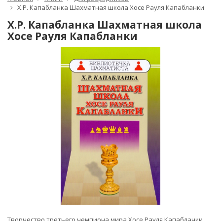
Х.Р. Капабланка Шахматная школа Хосе Рауля Капабланки
Х.Р. Капабланка Шахматная школа
Хосе Рауля Капабланки
Творчество третьего чемпиона мира Хосе Рауля Капабланки