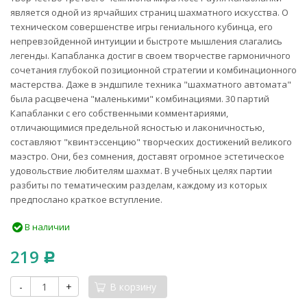
является одной из ярчайших страниц шахматного искусства. О
техническом совершенстве игры гениального кубинца, его
непревзойденной интуиции и быстроте мышления слагались
легенды. Капабланка достиг в своем творчестве гармоничного
сочетания глубокой позиционной стратегии и комбинационного
мастерства. Даже в эндшпиле техника "шахматного автомата"
была расцвечена "маленькими" комбинациями. 30 партий
Капабланки с его собственными комментариями,
отличающимися предельной ясностью и лаконичностью,
составляют "квинтэссенцию" творческих достижений великого
маэстро. Они, без сомнения, доставят огромное эстетическое
удовольствие любителям шахмат. В учебных целях партии
разбиты по тематическим разделам, каждому из которых
предпослано краткое вступление.
В наличии
219
Р
-
+
В корзину