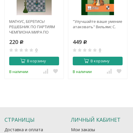
МАГНУС, БЕРЕГИСЬ!
"Улучшайте ваше умение
РЕШЕБНИК ПО ПАРТИЯМ
атаковать" Вильямс С.
ЧЕМПИОНА МИРА ПО
ШАХМАТАМ
220
449
Р
Р
0
0
В корзину
В корзину
В наличии
В наличии
СТРАНИЦЫ
ЛИЧНЫЙ КАБИНЕТ
Доставка и оплата
Мои заказы