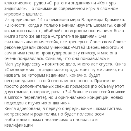
классических трудов «Стратегия эндшпиля» и «Контуры
эндшпиля», – о понимании современной игры в сложном
игровом эндшпиле.
Из предисловия 14-го чемпиона мира Владимира Крамника:
«В юности, когда я только начинал изучать шахматы, одной
из, можно сказать, «библий» по игровым окончаниям была
книга этого же автора «Стратегия эндшпиля». Она
считалась «канонической», все тренеры в Советском Союзе
рекомендовали своим ученикам: «Читай Шерешевского!» Я
сам внимательно проштудировал эту книжку, и мне она
очень понравилась. Слышал, что она понравилась и
Магнусу Карлсену – понятное дело, много лет спустя. Книга
«С молодежью – в эндшпиль» продолжает ту же линию, но
назвать ее «вторым изданием», конечно, будет
несправедливо – в ней очень много нового. Причем не
просто дополнительных свежих примеров (по объему этот
двухтомник, наверное, раза в 3-4 больше советской книжки
в мягком переплете), но и оригинальных концепций, новых
подходов к изучению эндшпиля».
Книга адресована, в первую очередь, юным шахматистам,
их тренерам и родителям, но будет полезна всем
любителям шахмат независимо от возраста и
квалификации.