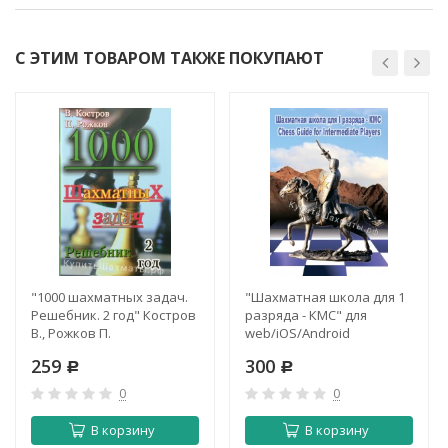
С ЭТИМ ТОВАРОМ ТАКЖЕ ПОКУПАЮТ
"1000 шахматных задач.
"Шахматная школа для 1
Решебник. 2 год" Костров
разряда - КМС" для
В., Рожков П.
web/iOS/Android
259
300
Р
Р
0
0
В корзину
В корзину