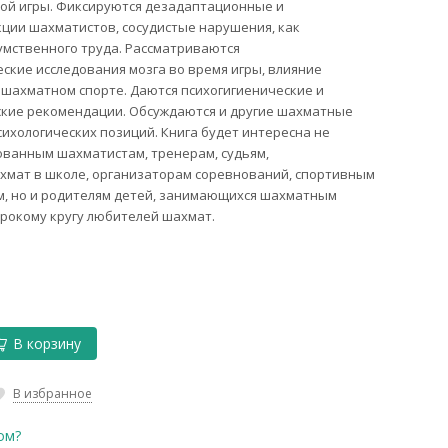
ой игры. Фиксируются дезадаптационные и
ции шахматистов, сосудистые нарушения, как
умственного труда. Рассматриваются
ские исследования мозга во время игры, влияние
в шахматном спорте. Даются психогигиенические и
ские рекомендации. Обсуждаются и другие шахматные
сихологических позиций. Книга будет интересна не
ванным шахматистам, тренерам, судьям,
хмат в школе, организаторам соревнований, спортивным
м, но и родителям детей, занимающихся шахматным
ирокому кругу любителей шахмат.
В корзину
В избранное
ом?