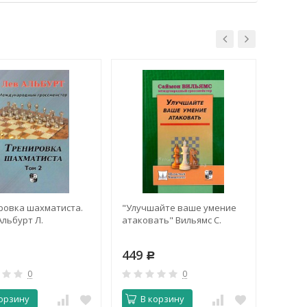
ровка шахматиста.
"Улучшайте ваше умение
Костро
Альбурт Л.
атаковать" Вильямс С.
Каспар
Шахма
парти
449
220
Р
Р
0
0
орзину
В корзину
В 