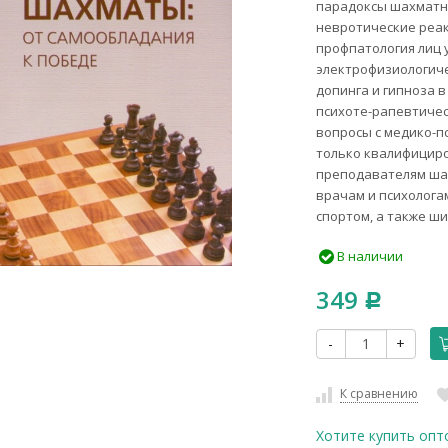
парадоксы шахматн
невротические реак
профпатология лиц 
электрофизиологиче
допинга и гипноза 
психоте-рапевтиче
вопросы с медико-п
только квалифициро
преподавателям ша
врачам и психолога
спортом, а также ш
В наличии
349
Р
-
+
К сравнению
Хотите купить опт