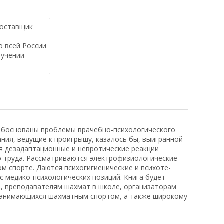
оставщик
 всей России
лучении
 обоснованы проблемы врачебно-психологического
ния, ведущие к проигрышу, казалось бы, выигранной
ся дезадаптационные и невротические реакции
о труда. Рассматриваются электрофизиологические
ом спорте. Даются психогигиенические и психоте-
 медико-психологических позиций. Книга будет
, преподавателям шахмат в школе, организаторам
 занимающихся шахматным спортом, а также широкому