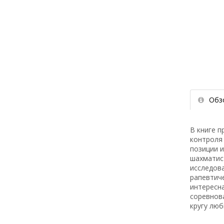
Обз
В книге 
контроля 
позиции и
шахматис
исследова
рапевтиче
интересн
соревнов
кругу люб