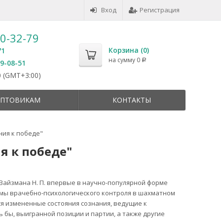
Вход
Регистрация
50-32-79
Корзина (
0
)
71
на сумму
0
Р
59-08-51
 (GMT+3:00)
ПТОВИКАМ
КОНТАКТЫ
ния к победе"
я к победе"
 Вайзмана Н. П. впервые в научно-популярной форме
мы врачебно-психологического контроля в шахматном
я измененные состояния сознания, ведущие к
ь бы, выигранной позиции и партии, а также другие