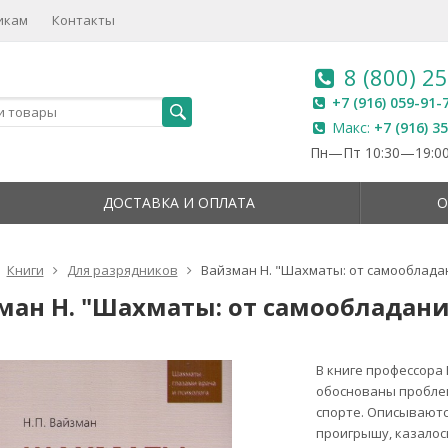
икам
Контакты
8 (800) 2
+7 (916) 059-91-
Макс:
+7 (916) 3
Пн—Пт 10:30—19:00
ДОСТАВКА И ОПЛАТА
О
Книги
Для разрядников
Вайзман Н. "Шахматы: от самооблада
ман Н. "Шахматы: от самообладани
В книге профессора
обоснованы пробле
спорте. Описываютс
проигрышу, казалос