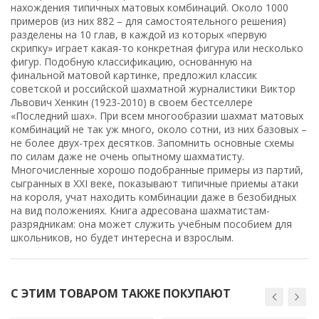
нахождения типичных матовых комбинаций. Около 1000
примеров (из них 882 – для самостоятельного решения)
разделены на 10 глав, в каждой из которых «первую
скрипку» играет какая-то конкретная фигура или несколько
фигур. Подобную классификацию, основанную на
финальной матовой картинке, предложил классик
советской и российской шахматной журналистики Виктор
Львович Хенкин (1923-2010) в своем бестселлере
«Последний шах». При всем многообразии шахмат матовых
комбинаций не так уж много, около сотни, из них базовых –
не более двух-трех десятков. Запомнить основные схемы
по силам даже не очень опытному шахматисту.
Многочисленные хорошо подобранные примеры из партий,
сыгранных в XXI веке, показывают типичные приемы атаки
на короля, учат находить комбинации даже в безобидных
на вид положениях. Книга адресована шахматистам-
разрядникам: она может служить учебным пособием для
школьников, но будет интересна и взрослым.
С ЭТИМ ТОВАРОМ ТАКЖЕ ПОКУПАЮТ