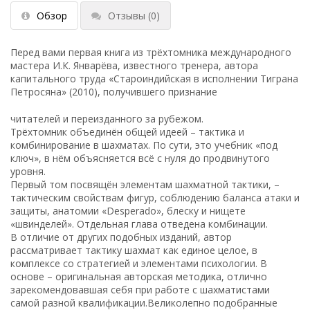
Обзор
Отзывы
(0)
Перед вами первая книга из трёхтомника международного
мастера И.К. Январёва, известного тренера, автора
капитального труда «Староиндийская в исполнении Тиграна
Петросяна» (2010), получившего признание
читателей и переизданного за рубежом.
Трёхтомник объединён общей идеей – тактика и
комбинирование в шахматах. По сути, это учебник «под
ключ», в нём объясняется всё с нуля до продвинутого
уровня.
Первый том посвящён элементам шахматной тактики, –
тактическим свойствам фигур, соблюдению баланса атаки и
защиты, анатомии «Desperado», блеску и нищете
«швинделей». Отдельная глава отведена комбинации.
В отличие от других подобных изданий, автор
рассматривает тактику шахмат как единое целое, в
комплексе со стратегией и элементами психологии. В
основе – оригинальная авторская методика, отлично
зарекомендовавшая себя при работе с шахматистами
самой разной квалификации.Великолепно подобранные