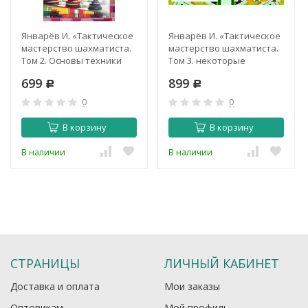
Январёв И. «Тактическое
Январёв И. «Тактическое
мастерство шахматиста.
мастерство шахматиста.
Том 2. Основы техники
Том 3. некоторые
расчета»
практические вопросы»
699
899
Р
Р
0
0
В корзину
В корзину
В наличии
В наличии
СТРАНИЦЫ
ЛИЧНЫЙ КАБИНЕТ
Доставка и оплата
Мои заказы
Оптовикам
Мой профиль