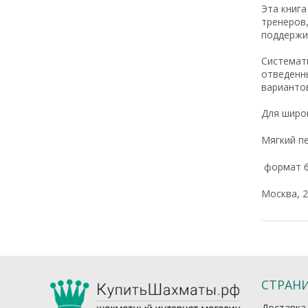
Эта книг
тренеров
поддержи
Системати
отведенны
варианто
Для широ
Мягкий пе
формат 60
Москва, 2
СТРАН
Доставка