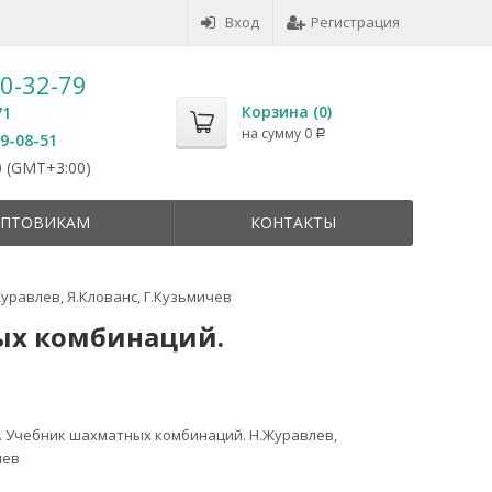
Вход
Регистрация
50-32-79
Корзина (
0
)
71
на сумму
0
Р
59-08-51
 (GMT+3:00)
ПТОВИКАМ
КОНТАКТЫ
равлев, Я.Клованс, Г.Кузьмичев
ых комбинаций.
 Учебник шахматных комбинаций. Н.Журавлев,
чев