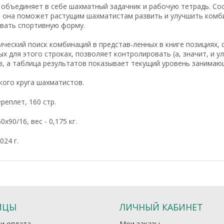
а объединяет в себе шахматный задачник и рабочую тетрадь. С
, она поможет растущим шахматистам развить и улучшить комб
вать спортивную форму.
ческий поиск комбинаций в представ-ленных в книге позициях,
х для этого строках, позволяет контролировать (а, значит, и 
в, а таблица результатов показывает текущий уровень занимаю
кого круга шахматистов.
реплет, 160 стр.
х90/16, вес - 0,175 кг.
024 г.
ИЦЫ
ЛИЧНЫЙ КАБИНЕТ
 и оплата
Мои заказы