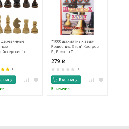
 деревянные
"1000 шахматных задач.
"Днев
тные
Решебник. 3 год" Костров
короле
ейстерские" (с
В., Рожков П.
йкой)
279
799
Р
Р
1
0
орзину
В корзину
В 
чии
В наличии
В нали