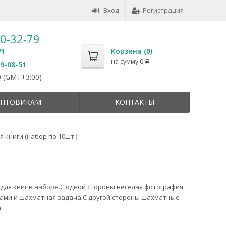
Вход
Регистрация
50-32-79
Корзина (
0
)
71
на сумму
0
Р
59-08-51
 (GMT+3:00)
ПТОВИКАМ
КОНТАКТЫ
я книги (набор по 10шт.)
для книг в наборе.С одной стороны веселая фотография
ами и шахматная задача.С другой стороны шахматные
.