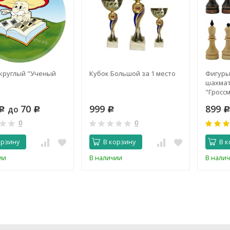
круглый "Ученый
Кубок Большой за 1 место
Фигуры
шахма
"Гроссм
подкле
70
999
899
до
Р
Р
Р
0
0
орзину
В корзину
В к
ии
В наличии
В нали