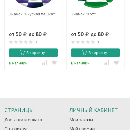
Значок "Вкусная пешка"
Значок "Кот"
50
80
50
80
от
до
от
до
Р
Р
Р
Р
0
0
В корзину
В корзину
В наличии
В наличии
СТРАНИЦЫ
ЛИЧНЫЙ КАБИНЕТ
Доставка и оплата
Мои заказы
Оптовикам
Мой профиль