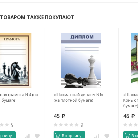
 ТОВАРОМ ТАКЖЕ ПОКУПАЮТ
ая грамота N 4 (на
«Шахматный диплом N1»
«Шахма
 бумаге)
(на плотной бумаге)
Конь с 
бумаге)
45
45
Р
Р
0
0
орзину
В корзину
В к