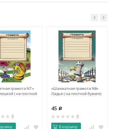
тная грамота N7 »
«Шахматная грамота N8»
«Шахма
пешкой ( на плотной
Ладья ( на плотной бумаге)
Ёжики
45
40
Р
Р
0
0
орзину
В корзину
В 