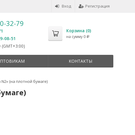
Вход
Регистрация
50-32-79
Корзина (
0
)
71
на сумму
0
Р
59-08-51
 (GMT+3:00)
ПТОВИКАМ
КОНТАКТЫ
N2» (на плотной бумаге)
умаге)