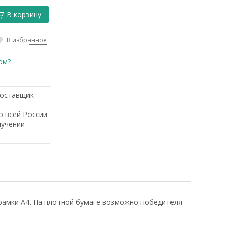
В корзину
В избранное
ом?
оставщик
 всей России
лучении
рамки А4. На плотной бумаге возможно победителя