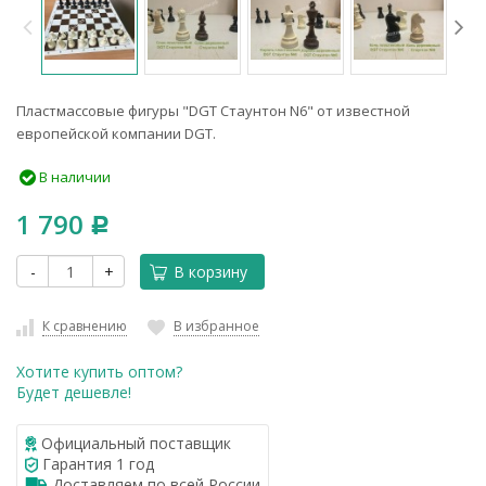
​Пластмассовые фигуры "DGT Стаунтон N6" от известной
европейской компании DGT.
В наличии
1 790
Р
-
+
В корзину
К сравнению
В избранное
Хотите купить оптом?
Будет дешевле!
Официальный поставщик
Гарантия 1 год
Доставляем по всей России