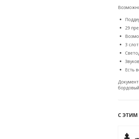
Возможно
Подде
29 пр
Возмо
3 слот
Свето
Звуко
Есть в
Документа
бордовый.
С ЭТИМ