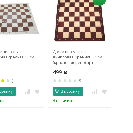
виниловая
Доска шахматная
Доска
ная средняя 43 см
виниловая Премиум 51 см.
винило
(красное дерево) арт.
(орех)
DMR06b
499
499
Р
Р
1
0
орзину
В корзину
В 
чии
В наличии
В нали