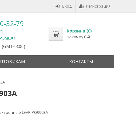
Вход
Регистрация
50-32-79
Корзина (
0
)
71
на сумму
0
Р
59-08-51
 (GMT+3:00)
ПТОВИКАМ
КОНТАКТЫ
03A
903A
ектронные LEAP PQ9903A