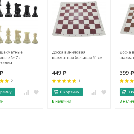
 шахматные
Доска виниловая
Доска 
овые № 7 с
шахматная большая 51 см
шахмат
ителем
449
399
Р
Р
2
1
орзину
В корзину
В к
ии
В наличии
В нали