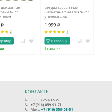
 шахматные
Фигуры деревянные
Сумка-
ковые № 7 с
шахматные "Баталия № 7" с
шахмат
ителем
утяжелителем
часов
9
1 999
599
Р
Р
2
1
орзину
В корзину
В 
чии
В наличии
Нет в 
КОНТАКТЫ
8 (800) 250-32-79
+7 (916) 059-91-71
Макс:
+7 (916) 359-08-51