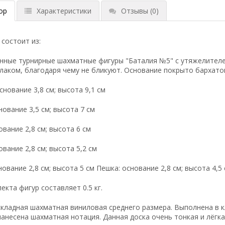
ор
Характеристики
Отзывы
(0)
состоит из:
янные турнирные шахматные фигуры "Баталия №5" с утяжелителе
лаком, благодаря чему не бликуют. Основание покрыто бархато
снование 3,8 см; высота 9,1 см
нование 3,5 см; высота 7 см
ование 2,8 см; высота 6 см
ование 2,8 см; высота 5,2 см
нование 2,8 см; высота 5 см Пешка: основание 2,8 см; высота 4,5
екта фигур составляет 0.5 кг.
складная шахматная виниловая среднего размера. Выполнена в к
нанесена шахматная нотация. Данная доска очень тонкая и лёгк