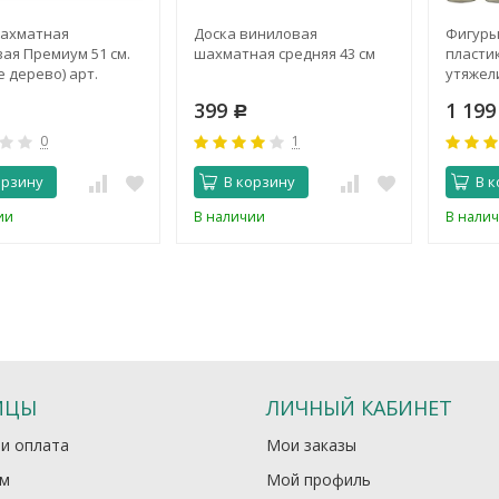
шахматная
Доска виниловая
Фигуры
ая Премиум 51 см.
шахматная средняя 43 см
пласти
е дерево) арт.
утяжел
399
1 19
Р
0
1
орзину
В корзину
В к
ии
В наличии
В нали
ИЦЫ
ЛИЧНЫЙ КАБИНЕТ
 и оплата
Мои заказы
м
Мой профиль