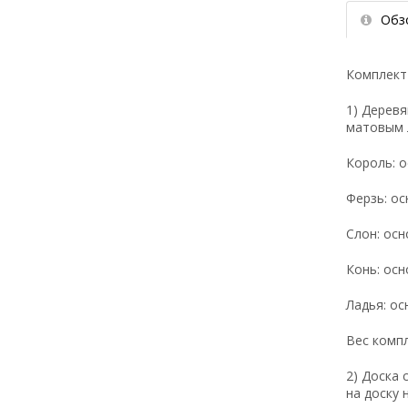
Обз
Комплект 
1) Дерев
матовым 
Король: о
Ферзь: ос
Слон: осн
Конь: осн
Ладья: ос
Вес компл
2) Доска 
на доску 