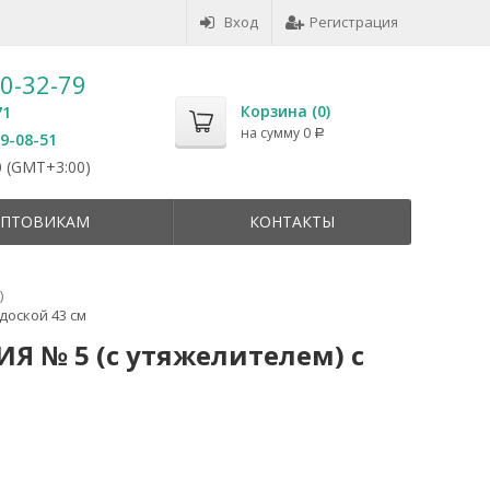
Вход
Регистрация
50-32-79
Корзина (
0
)
71
на сумму
0
Р
59-08-51
 (GMT+3:00)
ПТОВИКАМ
КОНТАКТЫ
)
доской 43 см
 № 5 (с утяжелителем) с