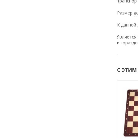
транспорт
Размер до
К данной 
Является 
и гораздо
С ЭТИМ