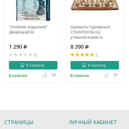
"Учебник эндшпиля"
Шахматы турнирные
Дворецкий М.
СТАУНТОН № 6 (c
утяжелителем) со
складной деревянной
1 290
8 390
Р
доской (Польша, Madon)
Р
0
1
В корзину
В корзину
В наличии
В наличии
СТРАНИЦЫ
ЛИЧНЫЙ КАБИНЕТ