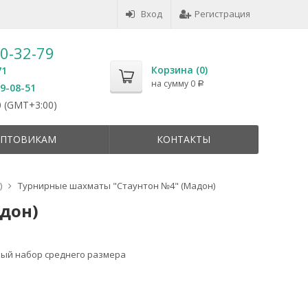
Вход
Регистрация
50-32-79
Корзина (
0
)
71
на сумму
0
Р
59-08-51
 (GMT+3:00)
ПТОВИКАМ
КОНТАКТЫ
)
Турнирные шахматы "Стаунтон №4" (Мадон)
дон)
ый набор среднего размера