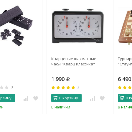
Кварцевые шахматные
Турнир
часы "Кварц Классика"
"Стаун
1 990
6 49
Р
0
3
орзину
В корзину
В к
ии
В наличии
В нали