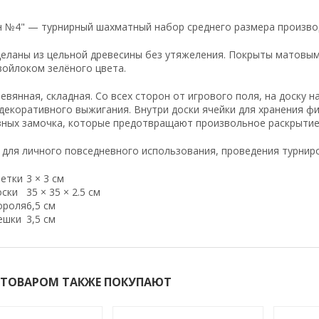
н №4" — турнирный шахматный набор среднего размера произво
еланы из цельной древесины без утяжеления. Покрыты матовым
войлоком зелёного цвета.
евянная, складная. Со всех сторон от игрового поля, на доску 
екоративного выжигания. Внутри доски ячейки для хранения фи
зных замочка, которые предотвращают произвольное раскрытие
для личного повседневного использования, проведения турниров
летки
3 × 3 см
оски
35 × 35 × 2.5 см
ороля
6,5 см
ешки
3,5 см
 ТОВАРОМ ТАКЖЕ ПОКУПАЮТ