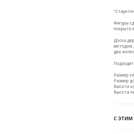
"Стаунто
Фигуры сд
покрыто 
Доска дер
методом д
два желе
Подходит 
Размер к
Размер д
Высота к
Высота п
С ЭТИМ