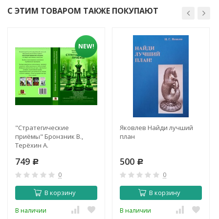
С ЭТИМ ТОВАРОМ ТАКЖЕ ПОКУПАЮТ
NEW!
"Стратегические
Яковлев Найди лучший
приёмы" Бронзник В.,
план
Терёхин А.
749
500
Р
Р
0
0
В корзину
В корзину
В наличии
В наличии