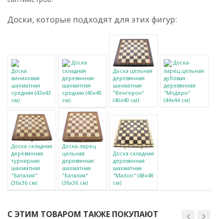
Доски, которые подходят для этих фигур:
Доска
Доска-
Доска
складная
Доска цельная
ларец цельная
виниловая
деревянная
деревянная
дубовая
шахматная
шахматная
шахматная
деревянная
средняя (43x43
средняя (40x40
"Венгерон"
"Модерн"
см)
см)
(40x40 см)
(44x44 см)
Доска складная
Доска-ларец
деревянная
цельная
Доска складная
турнирная
деревянная
деревянная
шахматная
шахматная
шахматная
"Баталия"
"Баталия"
"Madon" (48x48
(36x36 см)
(36x36 см)
см)
С ЭТИМ ТОВАРОМ ТАКЖЕ ПОКУПАЮТ